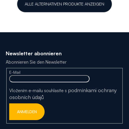
ALLE ALTERNATIVEN PRODUKTE ANZEIGEN
F
u
Newsletter abonnieren
ß
Abonnieren Sie den Newsletter
z
E-Mail
e
i
podmínkami ochrany
Vložením e-mailu souhlasíte s
l
osobních údajů
e
ANMELDEN