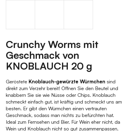
?
SUCHEN
Crunchy Worms mit
Geschmack von
KNOBLAUCH 20 g
W
i
r
Geröstete
Knoblauch-gewürzte Würmchen
sind
e
direkt zum Verzehr bereit! Öffnen Sie den Beutel und
m
knabbern Sie sie wie Nüsse oder Chips. Knoblauch
p
schmeckt einfach gut, ist kräftig und schmeckt uns am
f
besten. Er gibt den Würmchen einen vertrauten
e
Geschmack, sodass man nichts zu befürchten hat.
h
Ideal zum Fernsehen und Bier. Für Wein eher nicht, da
l
Wein und Knoblauch nicht so gut zusammenpassen.
e