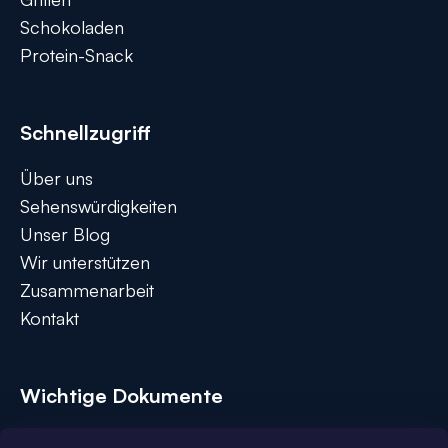
Schokoladen
Protein-Snack
Schnellzugriff
Über uns
Sehenswürdigkeiten
Unser Blog
Wir unterstützen
Zusammenarbeit
Kontakt
Wichtige Dokumente
Sleva na první nákup
Přihlaste se k našim novinkám
Allgemeine Geschäftsbedingungen
a
sleva 100 Kč
na nákup je Vaše.