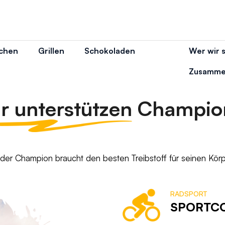
chen
Grillen
Schokoladen
Wer wir 
Was suchen Sie?
Zusamme
r unterstützen
Champio
SUCHEN
der Champion braucht den besten Treibstoff für seinen Körp
Wir empfehlen
RADSPORT
SPORTCO