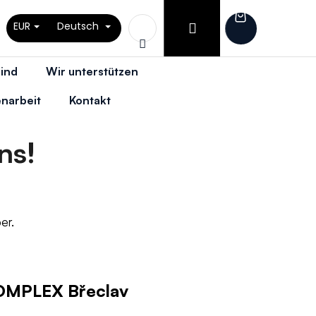
Login
EUR
Deutsch
Warenkor
Suchen
sind
Wir unterstützen
narbeit
Kontakt
ns!
er.
MPLEX Břeclav