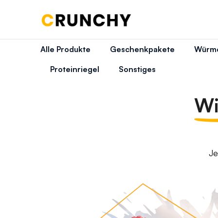
W
Zum
Inhalt
springen
Zurück
Zurück
a
zum
zum
r
Alle Produkte
Geschenkpakete
Würm
Einkaufen
Einkaufen
e
Proteinriegel
Sonstiges
n
Wi
k
o
r
Je
b