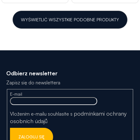
WYŚWIETLIĆ WSZYSTKIE PODOBNE PRODUKTY
S
t
Odbierz newsletter
o
Zapisz się do newslettera
p
E-mail
k
a
podmínkami ochrany
Vložením e-mailu souhlasíte s
osobních údajů
ZALOGUJ SIĘ