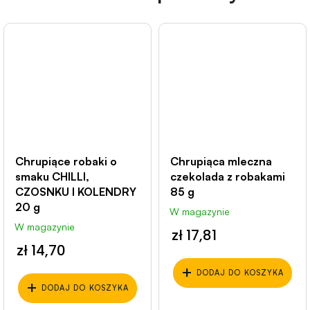
Chrupiące robaki o
Chrupiąca mleczna
smaku CHILLI,
czekolada z robakami
CZOSNKU I KOLENDRY
85 g
20 g
W magazynie
W magazynie
zł 17,81
zł 14,70
+
DODAJ DO KOSZYKA
+
DODAJ DO KOSZYKA