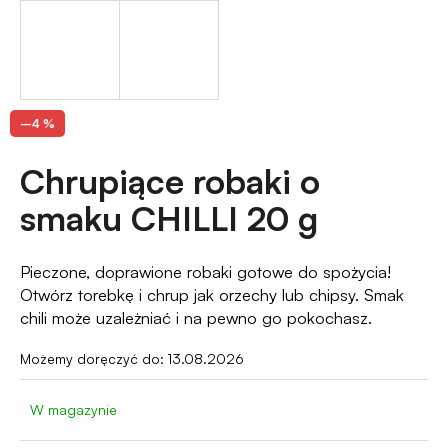
?
–4 %
SZUKAJ
Chrupiące robaki o
smaku CHILLI 20 g
P
o
l
Pieczone, doprawione robaki gotowe do spożycia!
e
Otwórz torebkę i chrup jak orzechy lub chipsy. Smak
c
chili może uzależniać i na pewno go pokochasz.
a
m
Możemy doręczyć do:
13.08.2026
y
W magazynie