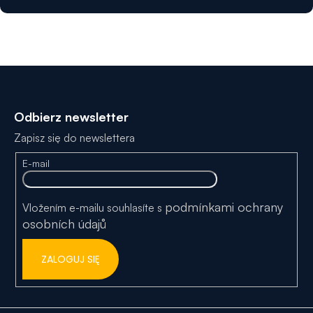
S
t
Odbierz newsletter
o
Zapisz się do newslettera
p
E-mail
k
a
podmínkami ochrany
Vložením e-mailu souhlasíte s
osobních údajů
ZALOGUJ SIĘ