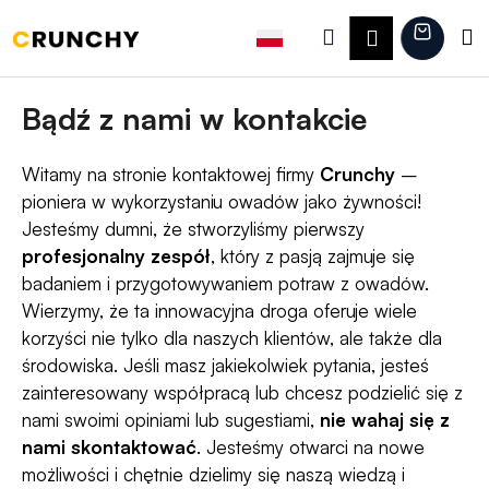
K
Przejść
do
Szukaj
Koszy
M
Zaloguj
o
treści
Z
Z
s
się
powrotem
powrotem
z
Bądź z nami w kontakcie
C
y
z
k
Witamy na stronie kontaktowej firmy
Crunchy
–
e
pioniera w wykorzystaniu owadów jako żywności!
g
Jesteśmy dumni, że stworzyliśmy pierwszy
o
profesjonalny zespół
, który z pasją zajmuje się
s
badaniem i przygotowywaniem potraw z owadów.
Wierzymy, że ta innowacyjna droga oferuje wiele
z
korzyści nie tylko dla naszych klientów, ale także dla
u
środowiska. Jeśli masz jakiekolwiek pytania, jesteś
k
zainteresowany współpracą lub chcesz podzielić się z
a
nami swoimi opiniami lub sugestiami,
nie wahaj się z
s
nami skontaktować
. Jesteśmy otwarci na nowe
możliwości i chętnie dzielimy się naszą wiedzą i
z