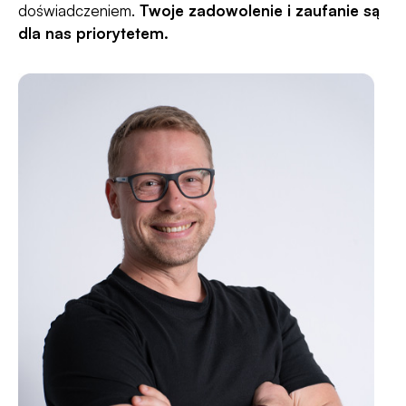
doświadczeniem.
Twoje zadowolenie i zaufanie są
?
dla nas priorytetem.
SZUKAJ
P
o
l
e
c
a
m
y