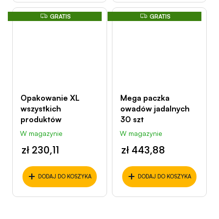
G
G
GRATIS
GRATIS
R
R
A
A
T
T
I
I
S
S
Opakowanie XL
Mega paczka
wszystkich
owadów jadalnych
produktów
30 szt
W magazynie
W magazynie
zł 230,11
zł 443,88
+
+
DODAJ DO KOSZYKA
DODAJ DO KOSZYKA