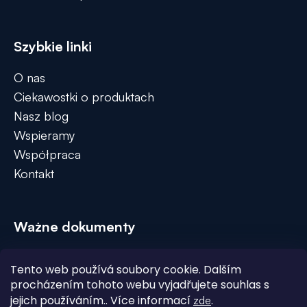
Szybkie linki
O nas
Ciekawostki o produktach
Nasz blog
Wspieramy
Współpraca
Kontakt
Ważne dokumenty
Regulamin
Tento web používá soubory cookie. Dalším
Polityka prywatności (RODO)
procházením tohoto webu vyjadřujete souhlas s
Dostawa i płatność
jejich používáním.. Více informací
.
zde