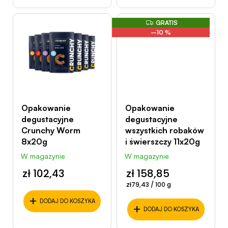
ó
w
G
GRATIS
R
–10 %
A
T
I
S
Opakowanie
Opakowanie
degustacyjne
degustacyjne
Crunchy Worm
wszystkich robaków
8x20g
i świerszczy 11x20g
W magazynie
W magazynie
zł 102,43
zł 158,85
Cena
zł79,43 / 100 g
jednostkowa:
+
DODAJ DO KOSZYKA
+
DODAJ DO KOSZYKA