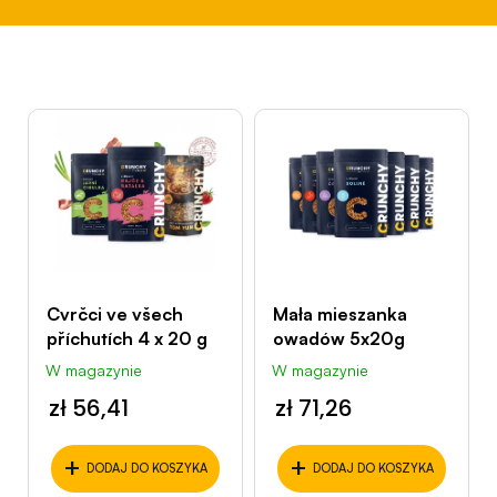
?
L
i
SZUKAJ
s
t
P
a
o
p
l
r
Cvrčci ve všech
Mała mieszanka
e
příchutích 4 x 20 g
owadów 5x20g
c
o
a
W magazynie
W magazynie
d
m
zł 56,41
zł 71,26
u
y
k
+
+
DODAJ DO KOSZYKA
DODAJ DO KOSZYKA
t