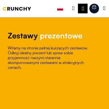
K
Przejść
do
Szukaj
Koszy
M
Zaloguj
o
treści
Z
Z
s
się
powrotem
powrotem
z
C
y
Zestawy
prezentowe
z
k
e
Witamy na stronie pełnej kuszących zestawów.
g
Odkryj idealny prezent lub spraw sobie
o
przyjemność naszymi starannie
skomponowanymi zestawami w atrakcyjnych
s
cenach.
z
u
k
a
s
z