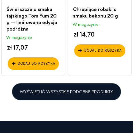
Świerszcze o smaku
Chrupiące robaki o
tajskiego Tom Yum 20
smaku bekonu 20 g
g – limitowana edycja
W magazynie
podróżna
zł 14,70
W magazynie
zł 17,07
+
DODAJ DO KOSZYKA
+
DODAJ DO KOSZYKA
WYŚWIETLIĆ WSZYSTKIE PODOBNE PRODUKTY
S