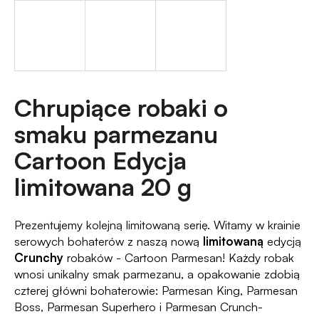
?
SZUKAJ
Chrupiące robaki o
smaku parmezanu
Cartoon Edycja
P
o
limitowana 20 g
l
e
c
Prezentujemy kolejną limitowaną serię. Witamy w krainie
a
serowych bohaterów z naszą nową
limitowaną
edycją
m
Crunchy
robaków - Cartoon Parmesan! Każdy robak
y
wnosi unikalny smak parmezanu, a opakowanie zdobią
czterej główni bohaterowie: Parmesan King, Parmesan
Boss, Parmesan Superhero i Parmesan Crunch-