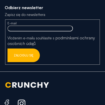
t
Odbierz newsletter
o
Zapisz się do newslettera
p
E-mail
k
a
podmínkami ochrany
Vložením e-mailu souhlasíte s
osobních údajů
ZALOGUJ SIĘ