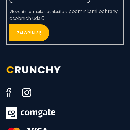
a
podmínkami ochrany
Vložením e-mailu souhlasíte s
osobních údajů
ZALOGUJ SIĘ