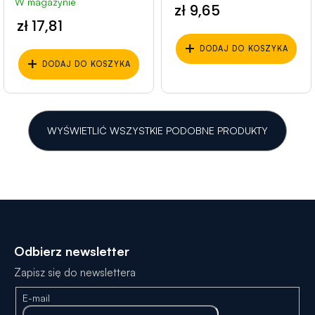
W magazynie
zł 9,65
zł 17,81
+
DODAJ DO KOSZYKA
+
DODAJ DO KOSZYKA
WYŚWIETLIĆ WSZYSTKIE PODOBNE PRODUKTY
S
t
Odbierz newsletter
o
Zapisz się do newslettera
p
E-mail
k