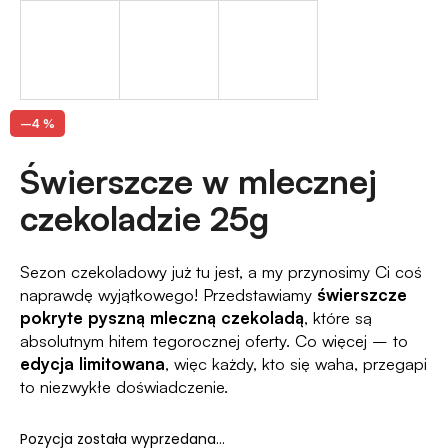
?
–4 %
SZUKAJ
Świerszcze w mlecznej
czekoladzie 25g
P
o
l
Sezon czekoladowy już tu jest, a my przynosimy Ci coś
e
naprawdę wyjątkowego! Przedstawiamy
świerszcze
c
pokryte pyszną mleczną czekoladą
, które są
a
absolutnym hitem tegorocznej oferty. Co więcej – to
m
edycja limitowana
, więc każdy, kto się waha, przegapi
y
to niezwykłe doświadczenie.
Pozycja została wyprzedana…