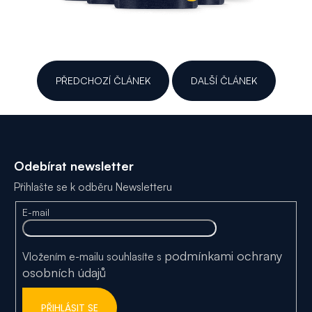
PŘEDCHOZÍ ČLÁNEK
DALŠÍ ČLÁNEK
Z
á
Odebírat newsletter
p
Přihlašte se k odběru Newsletteru
a
E-mail
t
í
podmínkami ochrany
Vložením e-mailu souhlasíte s
osobních údajů
PŘIHLÁSIT SE