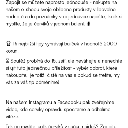
Zapojit se můžete naprosto jednoduše - nakupte na
e
našem e-shopu svoje oblíbené produkty v libovolné
n
hodnotě a do poznámky v objednávce napište, kolik si
a
myslíte, že je červíků v jednom balení. 🐛
j
í
🏆 Tři nejbližší tipy vyhrávají balíček v hodnotě 2000
t
korun!
?
⏳ Soutěž probíhá do 15. září, ale neváhejte a nenechte
si ujít tuto jedinečnou příležitost - výběr dobrot, které
nakoupíte, je totiž čistě na vás a pokud se trefíte, my
vás za váš tip odměníme!
HLEDAT
Na našem Instagramu a Facebooku pak zveřejníme
video, kde červíky opravdu spočítáme a odhalíme
D
vítěze.
o
Tak co myslíte, kolik červíků v sáčku najdeš? Zapojte
p