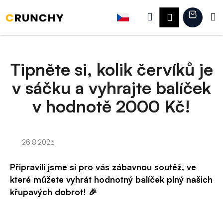
K
Přejít
na
Hledat
Náku
M
Přihlášení
o
obsah
Zpět
Zpět
š
košík
í
C
k
Tipněte si, kolik červíků je
o
v sáčku a vyhrajte balíček
p
o
v hodnotě 2000 Kč!
t
ř
26.8.2025
e
b
Připravili jsme si pro vás zábavnou soutěž, ve
u
které můžete vyhrát hodnotný balíček plný našich
j
křupavých dobrot! 🎉
e
t