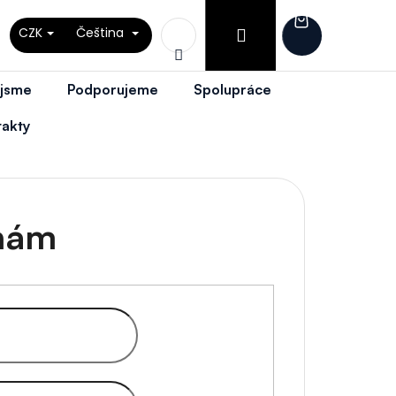
Přihlášení
CZK
Čeština
Nákupní
Hledat
 jsme
Podporujeme
Spolupráce
košík
takty
nám