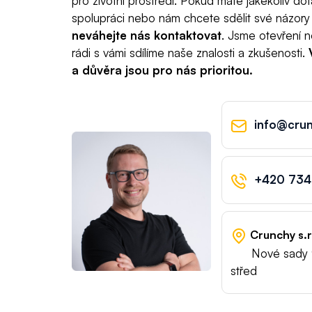
pro životní prostředí. Pokud máte jakékoliv do
spolupráci nebo nám chcete sdělit své názory 
neváhejte nás kontaktovat
. Jsme otevření n
rádi s vámi sdílíme naše znalosti a zkušenosti.
a důvěra jsou pro nás prioritou.
info@crun
+420 734
Crunchy s.r
Nové sady 
střed