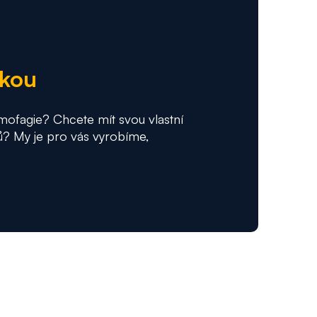
čkou
omofagie? Chcete mít svou vlastní
? My je pro vás vyrobíme,