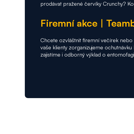
prodávat pražené červíky Crunchy? Kon
Firemní akce | Team
Chcete ozvláštnit firemní večírek neb
vaše klienty zorganizujeme ochutnávku 
zajistíme i odborný výklad o entomofagi