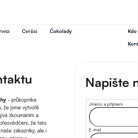
víci
Cvrčci
Čokolády
Kdo
 potřebujete najít?
Kon
HLEDAT
ntaktu
Napište 
Doporučujeme
chy
- průkopníka
Jméno a příjmení
 že jsme vytvořili
abývá zkoumáním a
přesvědčeni, že tato
E-mail
naše zákazníky, ale i