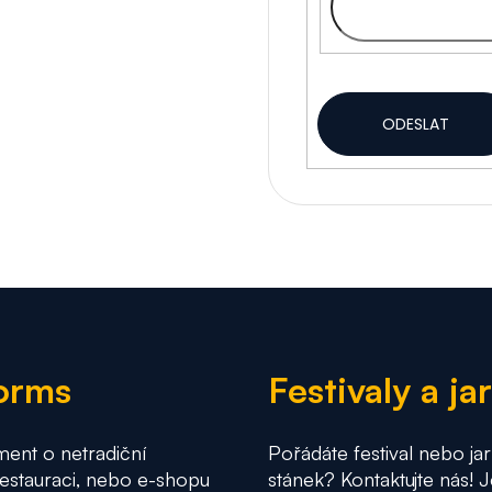
ODESLAT
orms
Festivaly a j
ment o netradiční
Pořádáte festival nebo jar
stauraci, nebo e-shopu
stánek? Kontaktujte nás! 