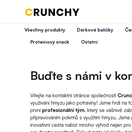
K
Přejít
na
obsah
Zpět
Zpět
o
do
do
š
Všechny produkty
Dárkové balíčky
Čer
obchodu
obchodu
Co
í
Proteinový snack
Ostatní
k
Buďte s námi v ko
Vítejte na kontaktní stránce společnosti
Crun
využívání hmyzu jako potraviny! Jsme hrdí na to,
první
profesionální tým
, který se vášnivě z
připravováním pokrmů s využitím hmyzu. Jsme 
inovativní cesta nabízí mnoho výhod nejen pro 