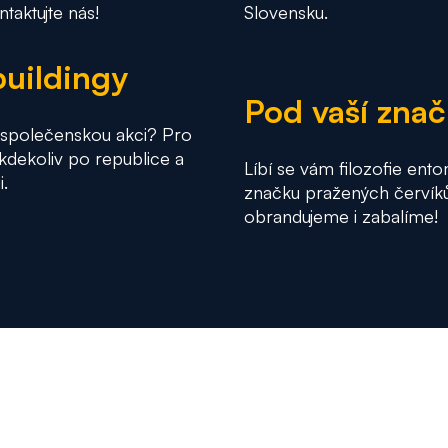
taktujte nás!
Slovensku.
buildingy
Pod vaší zna
o společenskou akci? Pro
kdekoliv po republice a
Líbí se vám filozofie ent
i.
značku pražených červíků
obrandujeme i zabalíme!