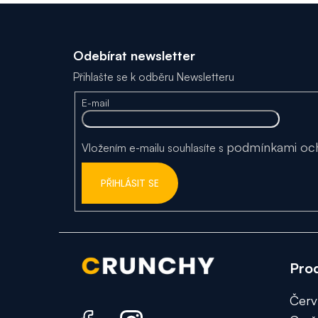
Z
Odebírat newsletter
á
Přihlašte se k odběru Newsletteru
p
E-mail
a
podmínkami och
Vložením e-mailu souhlasíte s
t
í
PŘIHLÁSIT SE
Pro
Červí