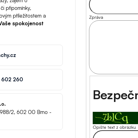
tazy, zájem o
či připomínky,
ovým příležitostem a
Zpráva
Vaše spokojenost
chy.cz
 602 260
Bezpečn
.o.
988/2, 602 00 Brno -
Opište text z obrázku