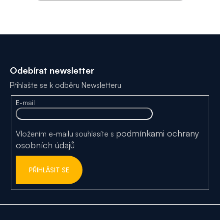
Z
á
Odebírat newsletter
p
Přihlašte se k odběru Newsletteru
a
E-mail
t
í
podmínkami ochrany
Vložením e-mailu souhlasíte s
osobních údajů
PŘIHLÁSIT SE