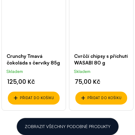
Crunchy Tmavá
Cvrččí chipsy s příchutí
čokoláda s červíky 85g
WASABI 80 g
Skladem
Skladem
125,00 Kč
75,00 Kč
+
+
PŘIDAT DO KOŠÍKU
PŘIDAT DO KOŠÍKU
ZOBRAZIT VŠECHNY PODOBNÉ PRODUKTY