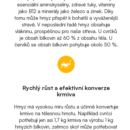
esenciální aminokyseliny, zdravé tuky, vitamíny
jako B12 a minerály jako železo a zinek. Díky
tomu může hmyz přispět k bohatší a vyváženější
stravě. V neposlední řadě hmyz obsahuje
vlákninu, prospěšnou pro naše střeva. U cvrčků
je obsah bílkovin až 60 % z obsahu těla. U
červíků se obsah bílkovin pohybuje okolo 50 %.
Rychlý růst a efektivní konverze
krmiva
Hmyz má vysokou míru růstu a účinně konvertuje
krmivo na tělesnou hmotu. Například cvrčci
potřebují jen asi 1,7 kg krmiva na výrobu 1 kg
hmyzích bílkovin, zatímco skot může potřebovat