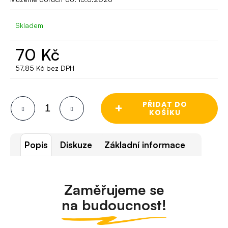
o
r
Skladem
u
č
70 Kč
u
j
57,85 Kč bez DPH
e
Měrná
m
cena:
e
PŘIDAT DO
+
KOŠÍKU
Popis
Diskuze
Základní informace
Zaměřujeme se
na budoucnost!