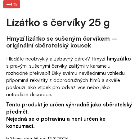
–4 %
e
n
Lízátko s červíky 25 g
a
j
Hmyzí lízátko se sušeným červíkem –
í
originální sběratelský kousek
t
Hledáte neobvyklý a zábavný dárek? Hmyzí
hmyzátko
?
s pravými sušenými červíky zalitými v karamelu
rozhodně překvapí! Díky svému nevšednímu vzhledu
připomíná rekvizity z dobrodružných filmů a skvěle
poslouží jako vtípek pro odvážlivce nebo jako
netradiční dekorace.
HLEDAT
Tento produkt je určen výhradně jako sběratelský
předmět.
Nejedná se o potravinu a není určen ke
D
konzumaci.
o
p
Můžeme doručit do:
13.8.2026