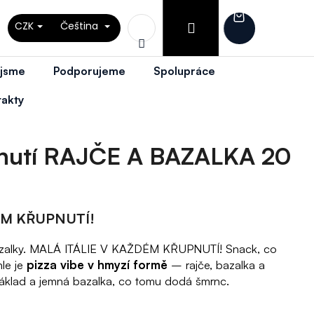
Přihlášení
CZK
Čeština
Nákupní
Hledat
 jsme
Podporujeme
Spolupráce
košík
takty
íchutí RAJČE A BAZALKA 20
ÉM KŘUPNUTÍ!
a bazalky. MALÁ ITÁLIE V KAŽDÉM KŘUPNUTÍ! Snack, co
hle je
pizza vibe v hmyzí formě
– rajče, bazalka a
áklad a jemná bazalka, co tomu dodá šmrnc.