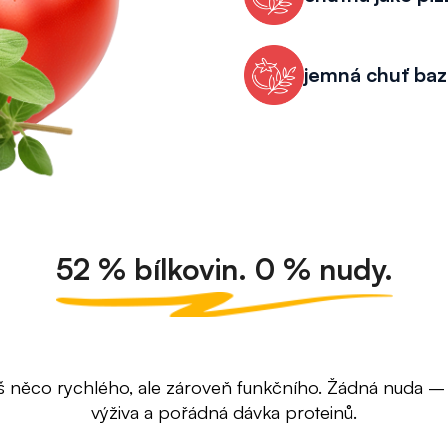
jemná chuť baz
52 % bílkovin. 0 % nudy.
š něco rychlého, ale zároveň funkčního. Žádná nuda – j
výživa a pořádná dávka proteinů.