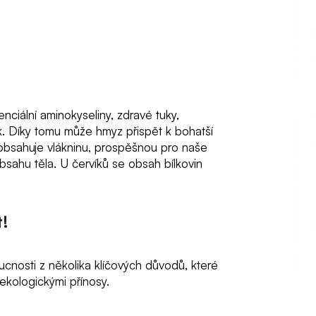
enciální aminokyseliny, zdravé tuky,
ek. Díky tomu může hmyz přispět k bohatší
 obsahuje vlákninu, prospěšnou pro naše
bsahu těla. U červíků se obsah bílkovin
!
cnosti z několika klíčových důvodů, které
 ekologickými přínosy.