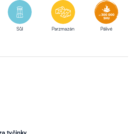
Sůl
Parzmazán
Pálivé
za tyčinky