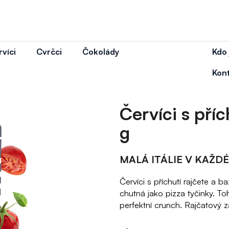
víci
Cvrčci
Čokolády
Kdo
 potřebujete najít?
Kon
Červíci s př
HLEDAT
g
MALÁ ITÁLIE V KAŽD
Doporučujeme
Červíci s příchutí rajčete 
chutná jako pizza tyčinky. To
perfektní crunch.
Rajčatový z