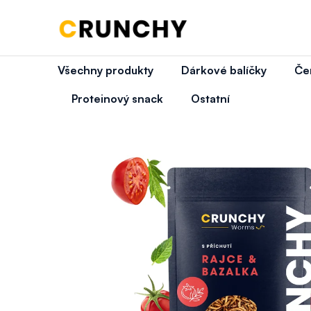
K
Přejít
na
obsah
Zpět
Zpět
o
do
do
š
Všechny produkty
Dárkové balíčky
Čer
obchodu
obchodu
Co
í
Proteinový snack
Ostatní
k