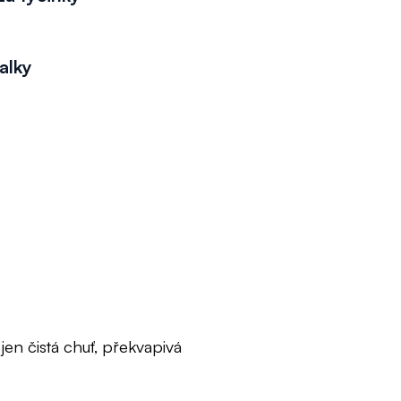
alky
en čistá chuť, překvapivá