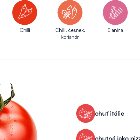
Chilli
Chilli, česnek,
Slanina
koriandr
chuť itálie
chutná jako piz